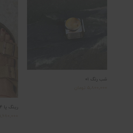
شب رنگ ۰۱
5,800,000 تومان
رینگ پا 04
1,680,000 تومان