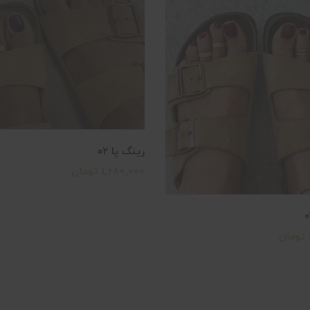
رینگ پا ۰۲
1,680,000 تومان