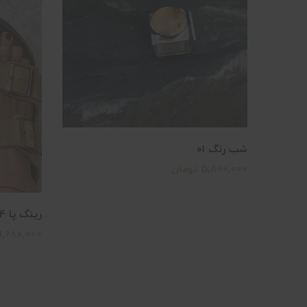
شب رنگ ۰۱
5,800,000 تومان
رینگ پا 04
1,680,000 تومان