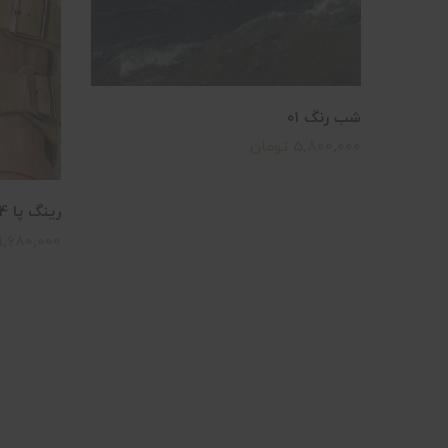
شب رنگ ۰۱
5,800,000 تومان
رینگ پا 04
1,680,000 تومان