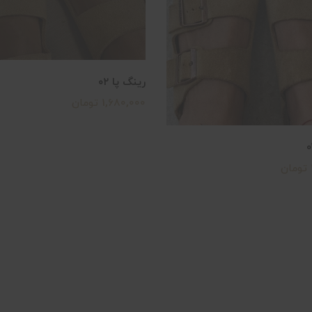
رینگ پا ۰۲
1,680,000 تومان